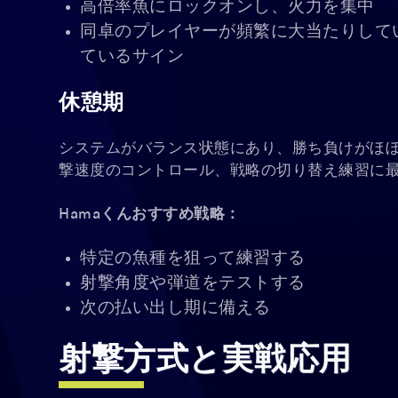
高倍率魚にロックオンし、火力を集中
同卓のプレイヤーが頻繁に大当たりして
ているサイン
休憩期
システムがバランス状態にあり、勝ち負けがほ
撃速度のコントロール、戦略の切り替え練習に
Hamaくんおすすめ戦略：
特定の魚種を狙って練習する
射撃角度や弾道をテストする
次の払い出し期に備える
射撃方式と実戦応用