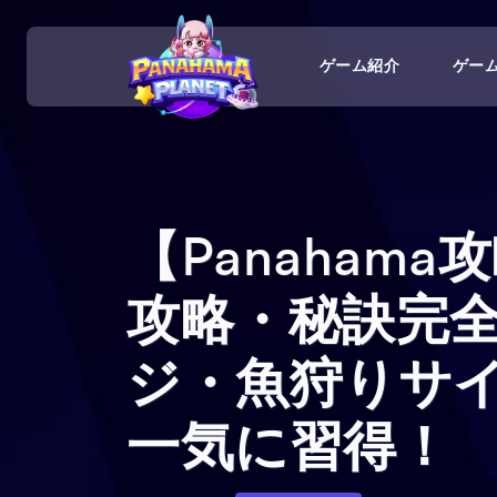
ゲーム紹介
ゲー
【Panaham
攻略・秘訣完
ジ・魚狩りサ
一気に習得！