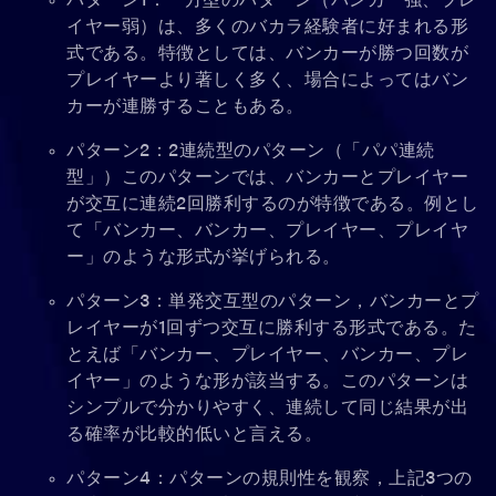
パターン1：一方型のパターン（バンカー強、プレ
イヤー弱）は、多くのバカラ経験者に好まれる形
式である。特徴としては、バンカーが勝つ回数が
プレイヤーより著しく多く、場合によってはバン
カーが連勝することもある。
パターン2：2連続型のパターン（「パパ連続
型」）このパターンでは、バンカーとプレイヤー
が交互に連続2回勝利するのが特徴である。例とし
て「バンカー、バンカー、プレイヤー、プレイヤ
ー」のような形式が挙げられる。
パターン3：単発交互型のパターン，バンカーとプ
レイヤーが1回ずつ交互に勝利する形式である。た
とえば「バンカー、プレイヤー、バンカー、プレ
イヤー」のような形が該当する。このパターンは
シンプルで分かりやすく、連続して同じ結果が出
る確率が比較的低いと言える。
パターン4：パターンの規則性を観察，上記3つの