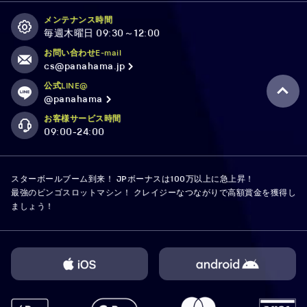
メンテナンス時間
毎週木曜日 09:30～12:00
お問い合わせE-mail
cs@panahama.jp
公式LINE@
@panahama
お客様サービス時間
09:00-24:00
スターボールブーム到来！ JPボーナスは100万以上に急上昇！
最強のビンゴスロットマシン！ クレイジーなつながりで高額賞金を獲得し
ましょう！